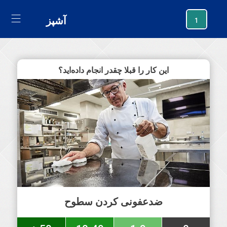
generating new hash
آشپز
1
این کار را قبلا چقدر انجام داده‌اید؟
ضدعفونی کردن سطوح