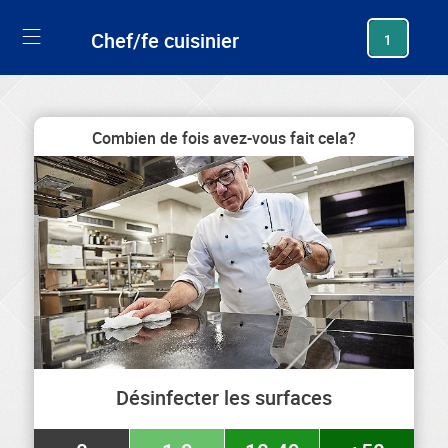
generating new hash
Chef/fe cuisinier
1
Combien de fois avez-vous fait cela?
Désinfecter les surfaces