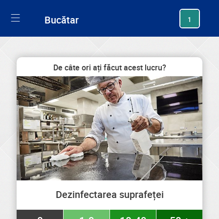
generating new hash
Bucătar
1
De câte ori ați făcut acest lucru?
Dezinfectarea suprafeței