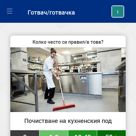
generating new hash
Готвач/готвачка
1
Колко често си правил/а това?
Почистване на кухненския под