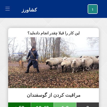
generating new hash
کشاورز
1
این کار را قبلا چقدر انجام داده‌اید؟
مراقبت کردن از گوسفندان