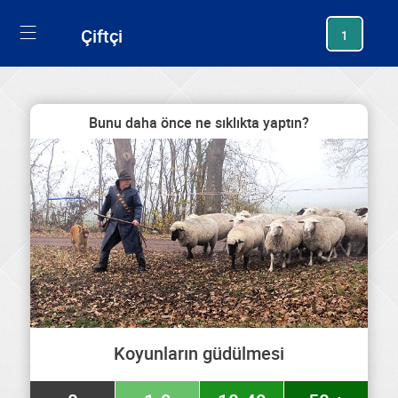
generating new hash
Çiftçi
1
Bunu daha önce ne sıklıkta yaptın?
Koyunların güdülmesi