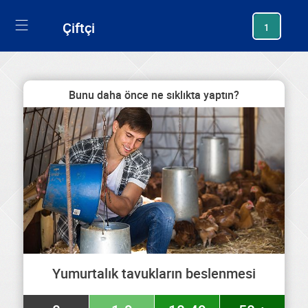
generating new hash
Çiftçi
1
Bunu daha önce ne sıklıkta yaptın?
Yumurtalık tavukların beslenmesi