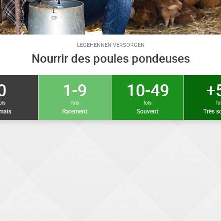
LEGEHENNEN VERSORGEN
Nourrir des poules pondeuses
0
1-9
10-49
+
ois
fois
fois
fo
mais
Rarement
Souvent
Très s