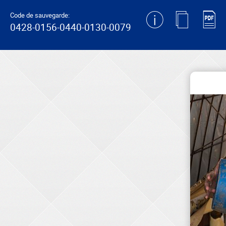
generating new hash
Code de sauvegarde:
0428-0156-0440-0130-0079