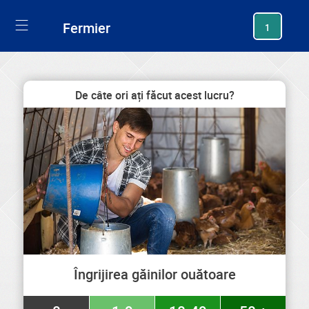
generating new hash
Fermier
1
De câte ori ați făcut acest lucru?
Îngrijirea găinilor ouătoare