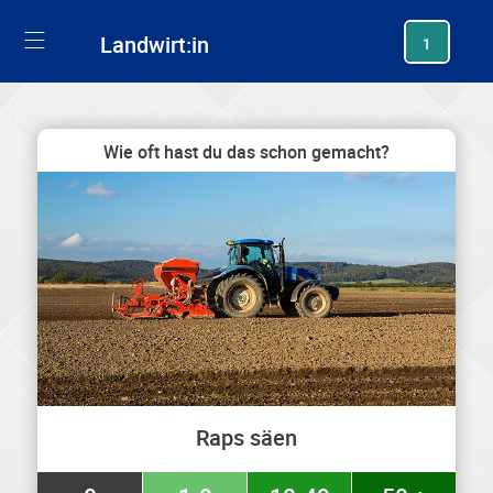
generating new hash
Landwirt:in
1
Wie oft hast du das schon gemacht?
Raps säen