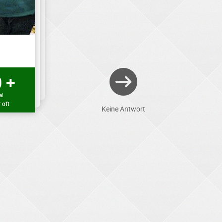
 +
al
 oft
Keine Antwort