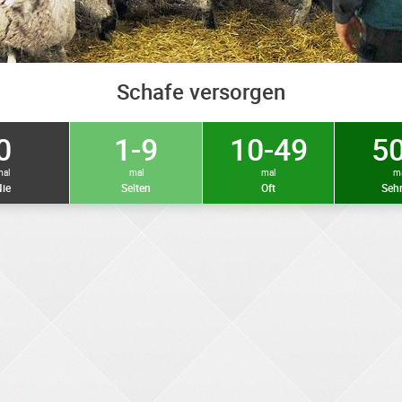
Schafe versorgen
0
1-9
10-49
50
mal
mal
mal
m
ie
Selten
Oft
Sehr