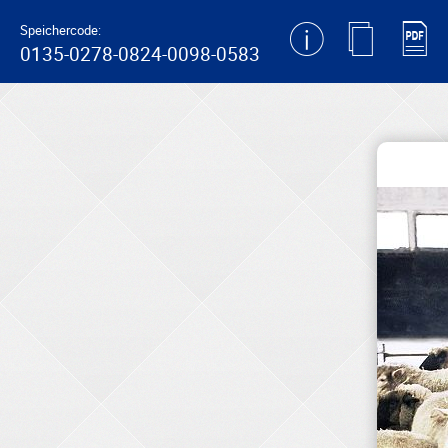
generating new hash
Speichercode:
0135-0278-0824-0098-0583