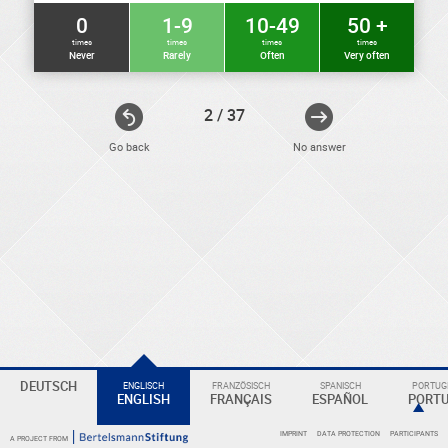
0
1-9
10-49
50 +
times
times
times
times
Never
Rarely
Often
Very often
2 / 37
Go back
No answer
ELEKTRONIKER
Eine
DEUTSCH
ENGLISCH
FRANZÖSISCH
SPANISCH
PORTUGI
ENGLISH
FRANÇAIS
ESPAÑOL
PORT
Überschrift
IMPRINT
DATA PROTECTION
PARTICIPANTS
A PROJECT FROM