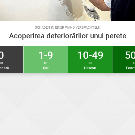
SCHÄDEN IN EINER WAND VERSPACHTELN
Acoperirea deteriorărilor unui perete
0
1-9
10-49
50
ori
ori
ori
or
iodată
Rar
Deseori
Foart