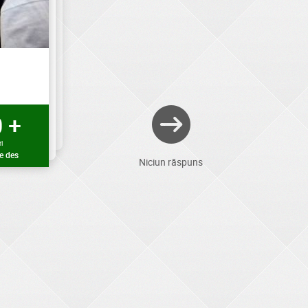
 +
i
e des
Niciun răspuns