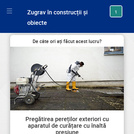
generating new hash
Zugrav în construcții și
1
obiecte
De câte ori ați făcut acest lucru?
Pregătirea pereților exteriori cu
aparatul de curățare cu înaltă
presiune