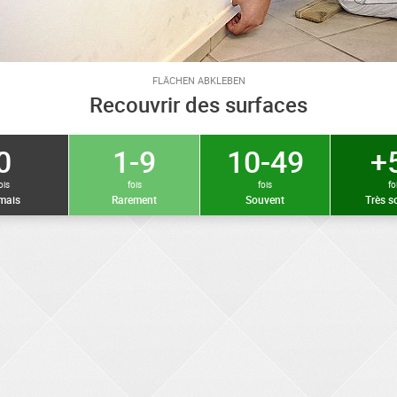
FLÄCHEN ABKLEBEN
Recouvrir des surfaces
0
1-9
10-49
+
ois
fois
fois
fo
mais
Rarement
Souvent
Très s