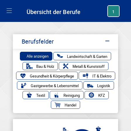
generating new hash
Übersicht der Berufe
1
Berufsfelder
Alle anzeigen
Landwirtschaft & Garten
Bau & Holz
Metall & Kunststoff
Gesundheit & Körperpflege
IT & Elektro
Gastgewerbe & Lebensmittel
Logistik
Textil
Reinigung
KFZ
Handel