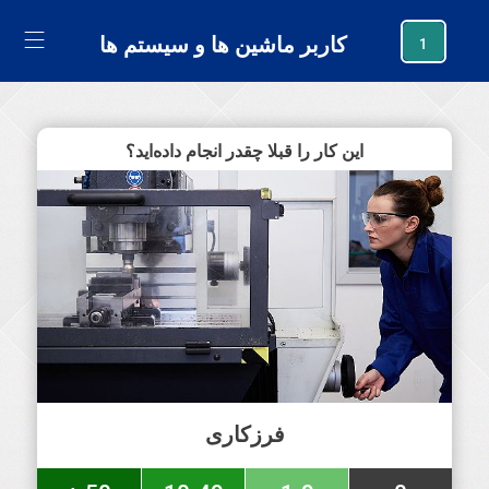
generating new hash
کاربر ماشین ها و سیستم ها
1
این کار را قبلا چقدر انجام داده‌اید؟
فرزکاری