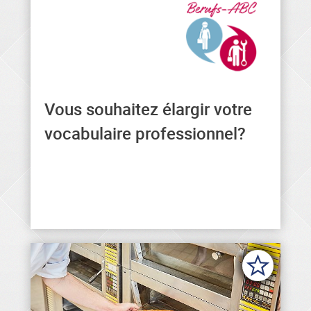
Vous souhaitez élargir votre
Vous trouverez ici des formulations
générales et professionnelles dans
vocabulaire professionnel?
différentes langues.