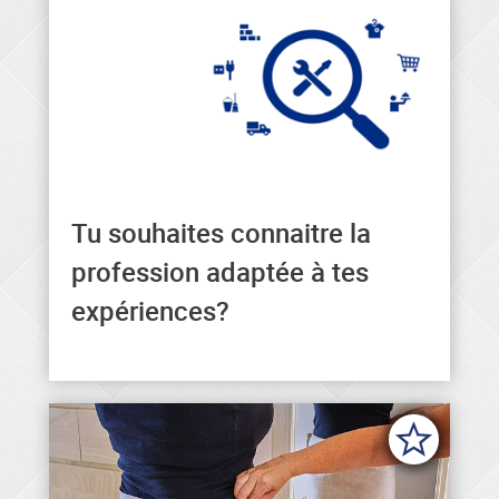
Tu souhaites connaitre la
Tu trouveras ici la profession
profession adaptée à tes
qui correspond à tes
expériences?
expériences.