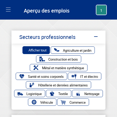
generating new hash
Aperçu des emplois
1
Secteurs professionnels
Afficher tout
Agriculture et jardin
Construction et bois
Métal et matière synthétique
Santé et soins corporels
IT et électro
Hôtellerie et denrées alimentaires
Logistique
Textile
Nettoyage
Véhicule
Commerce