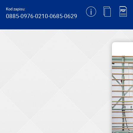
generating new hash
Kod zapisu:
0885-0976-0210-0685-0629