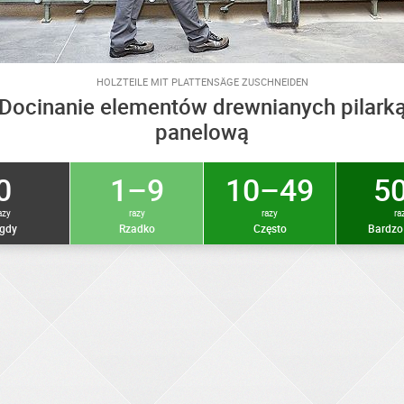
HOLZTEILE MIT PLATTENSÄGE ZUSCHNEIDEN
Docinanie elementów drewnianych pilark
panelową
0
1–9
10–49
50
azy
razy
razy
ra
gdy
Rzadko
Często
Bardzo