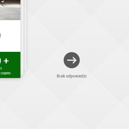
ą
 +
zy
 często
Brak odpowiedzi