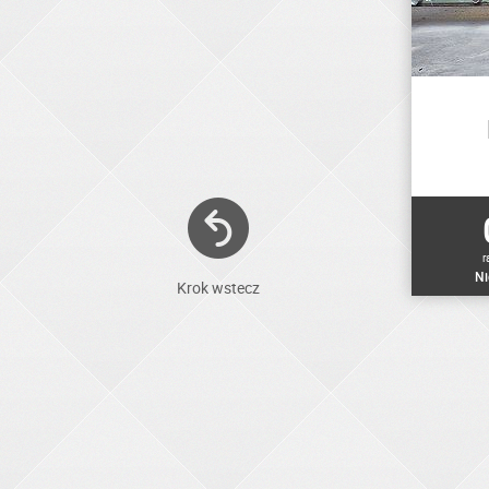
r
Ni
Krok wstecz