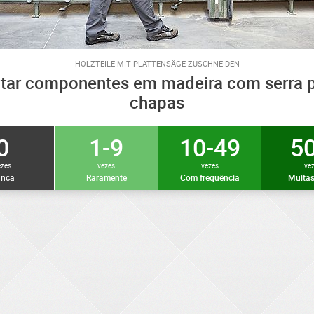
HOLZTEILE MIT PLATTENSÄGE ZUSCHNEIDEN
tar componentes em madeira com serra 
chapas
0
1-9
10-49
50
ezes
vezes
vezes
ve
nca
Raramente
Com frequência
Muitas