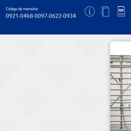
generating new hash
Código de memória:
0921-0468-0097-0622-0934