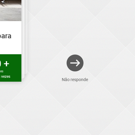
para
 +
zes
 vezes
Não responde