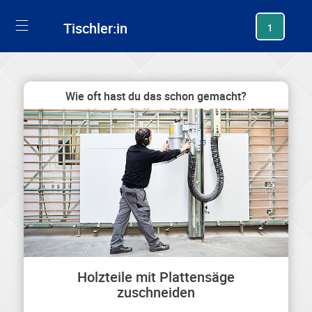
generating new hash
Tischler:in
1
Wie oft hast du das schon gemacht?
Holzteile mit Plattensäge
zuschneiden