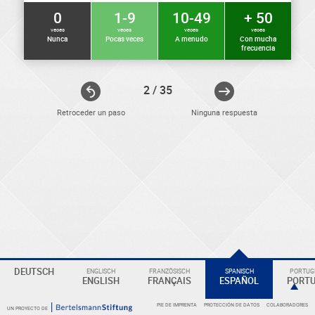
0
1-9
10-49
+ 50
veces
veces
veces
veces
Nunca
Pocas veces
A menudo
Con mucha
frecuencia
2 / 35
Retroceder un paso
Ninguna respuesta
ELEKTRONIKER
DEUTSCH
ENGLISCH
FRANZÖSISCH
SPANISCH
PORTUGI
Eine
ENGLISH
FRANÇAIS
ESPAÑOL
PORT
Überschrift
PIE DE IMPRENTA
PROTECCIÓN DE DATOS
COLABORADORES
UN PROYECTO DE