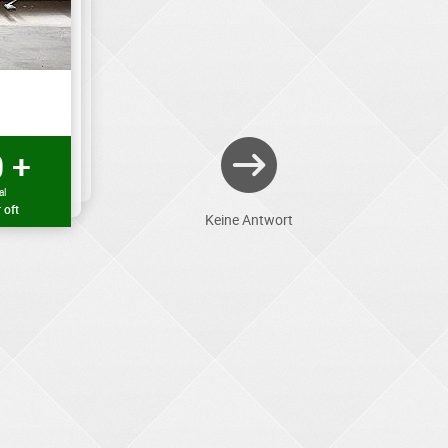
 +
al
 oft
Keine Antwort