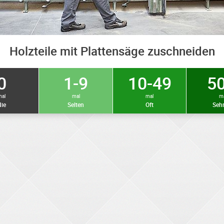
Holzteile mit Plattensäge zuschneiden
0
1-9
10-49
50
mal
mal
mal
m
ie
Selten
Oft
Sehr