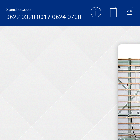
generating new hash
Speichercode:
0622-0328-0017-0624-0708