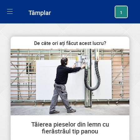
generating new hash
Tâmplar
1
De câte ori ați făcut acest lucru?
Tăierea pieselor din lemn cu
fierăstrăul tip panou