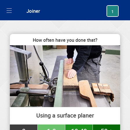
generating new hash
Joiner
1
How often have you done that?
Using a surface planer