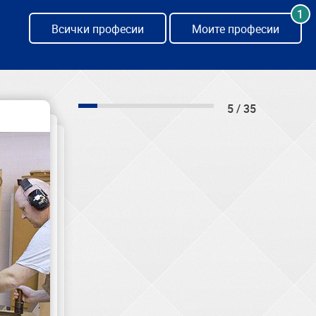
1
Всички професии
Моите професии
5 / 35