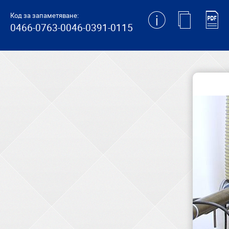
generating new hash
Код за запаметяване:
0466-0763-0046-0391-0115