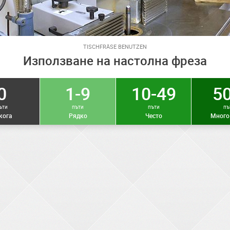
TISCHFRÄSE BENUTZEN
Използване на настолна фреза
0
1-9
10-49
50
ъти
пъти
пъти
пъ
кога
Рядко
Често
Много