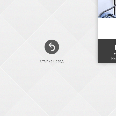
п
Ни
Стъпка назад