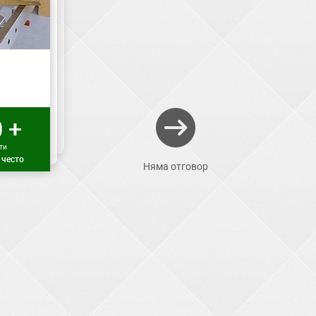
 +
ти
 често
Няма отговор