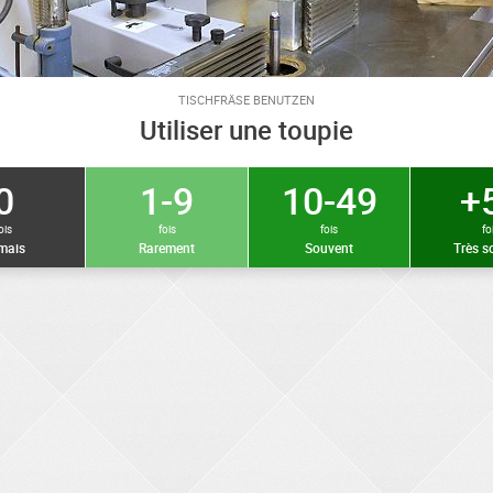
TISCHFRÄSE BENUTZEN
Utiliser une toupie
0
1-9
10-49
+
ois
fois
fois
fo
mais
Rarement
Souvent
Très s