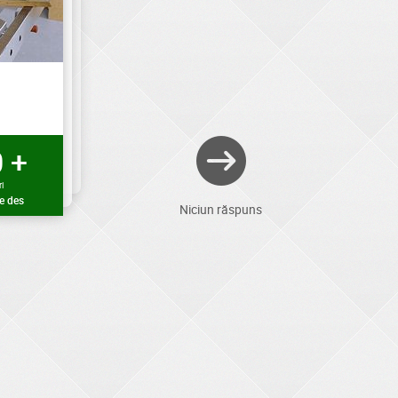
 +
i
e des
Niciun răspuns