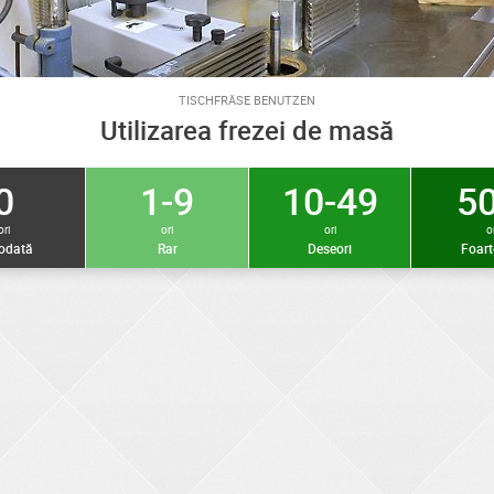
TISCHFRÄSE BENUTZEN
Utilizarea frezei de masă
0
1-9
10-49
50
ori
ori
ori
or
iodată
Rar
Deseori
Foart