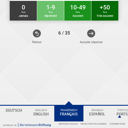
0
1-9
10-49
+50
fois
fois
fois
fois
Jamais
Rarement
Souvent
Très souvent
6 / 35
Retour
Aucune réponse
ELEKTRONIKER
Eine
DEUTSCH
ENGLISCH
FRANZÖSISCH
SPANISCH
PORTUGI
ENGLISH
FRANÇAIS
ESPAÑOL
PORT
Überschrift
MENTIONS LÉGALES
PROTECTION DES DONNÉES
CONTRIBUTEURS
UN PROJET DE