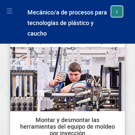
generating new hash
Mecánico/a de procesos para
1
tecnologías de plástico y
caucho
¿Con qué frecuencia lo has hecho ya?
Montar y desmontar las
herramientas del equipo de moldeo
por inyección