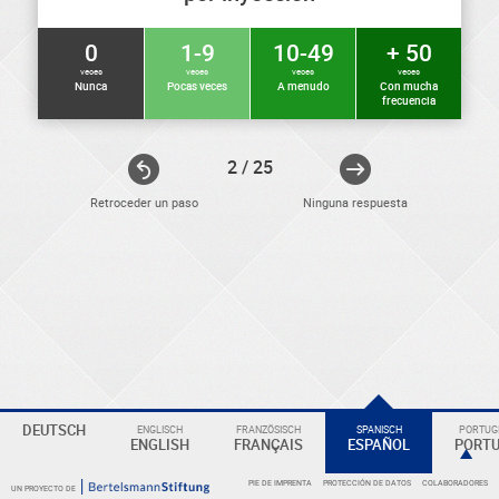
0
1-9
10-49
+ 50
veces
veces
veces
veces
Nunca
Pocas veces
A menudo
Con mucha
frecuencia
2 / 25
Retroceder un paso
Ninguna respuesta
DEUTSCH
ENGLISCH
FRANZÖSISCH
SPANISCH
PORTUGI
ENGLISH
FRANÇAIS
ESPAÑOL
PORT
ELEKTRONIKER
Eine
PIE DE IMPRENTA
PROTECCIÓN DE DATOS
COLABORADORES
Überschrift
UN PROYECTO DE