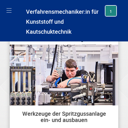
generating new hash
Verfahrensmechaniker:in für
1
Kunststoff und
Kautschuktechnik
Wie oft hast du das schon gemacht?
Werkzeuge der Spritzgussanlage
ein- und ausbauen