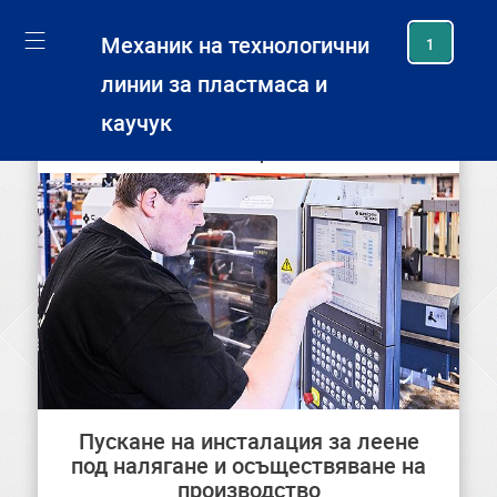
generating new hash
Механик на технологични
1
линии за пластмаса и
каучук
Колко често си правил/а това?
Пускане на инсталация за леене
под налягане и осъществяване на
производство