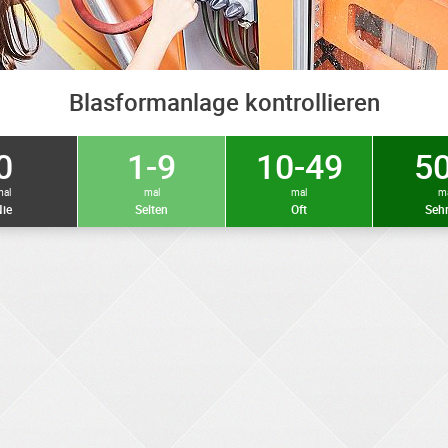
Blasformanlage kontrollieren
0
1-9
10-49
50
mal
mal
mal
m
ie
Selten
Oft
Sehr