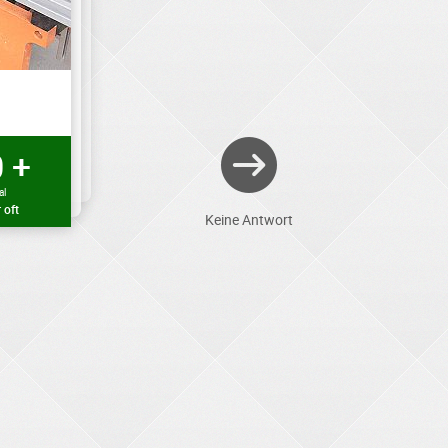
 +
al
 oft
Keine Antwort