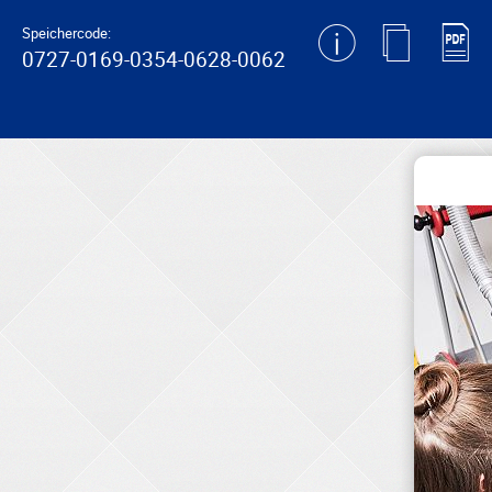
generating new hash
Speichercode:
0727-0169-0354-0628-0062