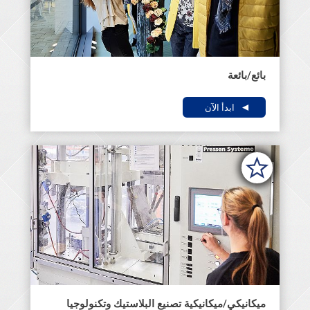
بائع/بائعة
ابدأ الآن
ميكانيكي/ميكانيكية تصنيع البلاستيك وتكنولوجيا