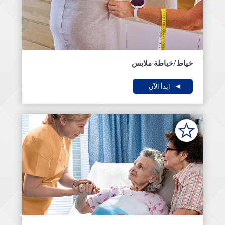
خياط/خياطة ملابس
ابدأ الآن