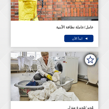
عامل/عاملة نظافة الأبنية
ابدأ الآن
مُدبر/مُدبرة منزل